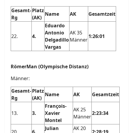
Gesamt-
Platz
Name
AK
Gesamtzeit
Rg
(AK)
Eduardo
Antonio
AK 35
22.
4.
1:26:01
Delgadillo
Männer
Vargas
RömerMan (Olympische Distanz)
Männer:
Gesamt-
Platz
Name
AK
Gesamtzeit
Rg
(AK)
François-
AK 25
13.
3.
Xavier
2:23:34
Männer
Montel
Julian
AK 20
20.
6.
2:28:19