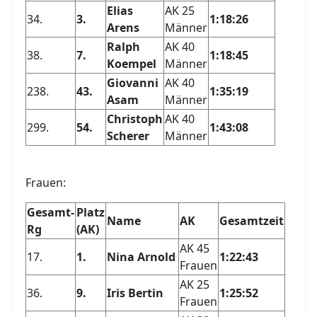
Elias
AK 25
34.
3.
1:18:26
Arens
Männer
Ralph
AK 40
38.
7.
1:18:45
Koempel
Männer
Giovanni
AK 40
238.
43.
1:35:19
Asam
Männer
Christoph
AK 40
299.
54.
1:43:08
Scherer
Männer
Frauen:
Gesamt-
Platz
Name
AK
Gesamtzeit
Rg
(AK)
AK 45
17.
1.
Nina Arnold
1:22:43
Frauen
AK 25
36.
9.
Iris Bertin
1:25:52
Frauen