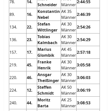
78.
14.
2:44:55
Schneider
Männer
Konstantin
AK 35
89.
16.
2:46:39
Nebel
Männer
Stefan
AK 30
134.
22.
2:54:26
Wittlinger
Männer
Tobias
AK 30
136.
23.
2:54:29
Kalmbach
Männer
Marius
AK 45
157.
17.
2:57:18
Glombik
Männer
Franke
AK 30
219.
45.
3:05:58
Henrik
Männer
Ansgar
AK 30
220.
46.
3:06:03
Theißinger
Männer
Steffen
AK 50
224.
12.
3:06:19
Schmidt
Männer
Moritz
AK 25
240.
44.
3:08:53
Barta
Männer