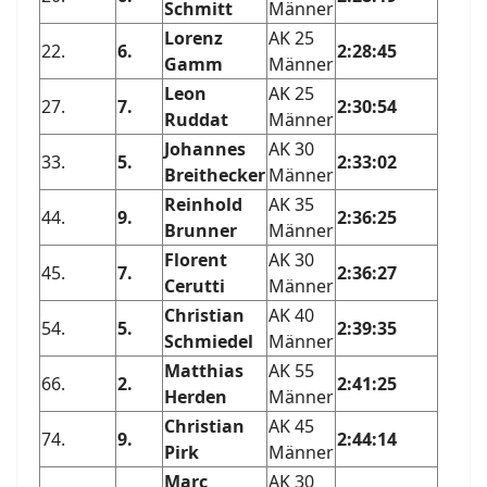
Schmitt
Männer
Lorenz
AK 25
22.
6.
2:28:45
Gamm
Männer
Leon
AK 25
27.
7.
2:30:54
Ruddat
Männer
Johannes
AK 30
33.
5.
2:33:02
Breithecker
Männer
Reinhold
AK 35
44.
9.
2:36:25
Brunner
Männer
Florent
AK 30
45.
7.
2:36:27
Cerutti
Männer
Christian
AK 40
54.
5.
2:39:35
Schmiedel
Männer
Matthias
AK 55
66.
2.
2:41:25
Herden
Männer
Christian
AK 45
74.
9.
2:44:14
Pirk
Männer
Marc
AK 30