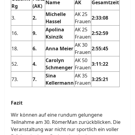
Name
AK
Gesamtzeit
Rg
(AK)
Michelle
AK 25
3.
2.
2:33:08
Hassel
Frauen
Apolina
AK 25
16.
9.
2:52:59
Ksinzik
Frauen
AK 30
18.
6.
Anna Meier
2:55:45
Frauen
Carolyn
AK 50
52.
4.
3:11:22
Schmenger
Frauen
Sina
AK 35
73.
7.
3:25:21
Kellermann
Frauen
Fazit
Wir können auf eine rundum gelungene
Teilnahme am 30. RömerMan zurückblicken. Die
Veranstaltung war nicht nur sportlich ein voller