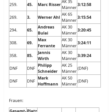
AK 35
259.
45.
Marc Risser
3:12:58
Männer
AK 65
269.
3.
Werner Ahl
3:15:54
Männer
Andreas
AK 30
294.
65.
3:20:45
Bulai
Männer
Max
AK 30
308.
69.
3:24:11
Ferrante
Männer
Jannis
AK 30
358.
85.
3:39:24
Wirth
Männer
Philipp
AK 25
DNF
DNF
(DNF)
Schneider
Männer
Mark
AK 50
DNF
DNF
(DNF)
Hoffmann
Männer
Frauen:
Gesamt-
Platz