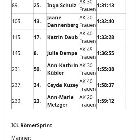
AK 30
89.
25.
Inga Schulz
1:31:13
Frauen
Jaane
AK 20
105.
13.
1:32:40
Dannenberg
Frauen
AK 40
115.
17.
Katrin Daub
1:33:28
Frauen
AK 45
145.
8.
Julia Dempe
1:36:55
Frauen
Ann-Kathrin
AK 30
231.
50.
1:55:08
Kübler
Frauen
AK 40
237.
34.
Ceyda Kuzey
1:58:37
Frauen
Ann-Marie
AK 20
239.
23.
1:59:12
Metzger
Frauen
ICL RömerSprint
Männer: